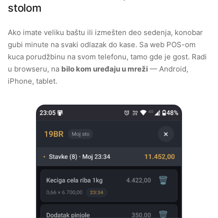
stolom
Ako imate veliku baštu ili izmešten deo sedenja, konobar
gubi minute na svaki odlazak do kase. Sa web POS-om
kuca porudžbinu na svom telefonu, tamo gde je gost. Radi
u browseru, na
bilo kom uređaju u mreži
— Android,
iPhone, tablet.