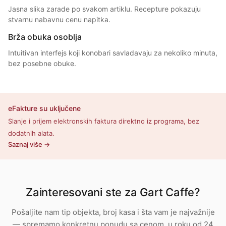
Jasna slika zarade po svakom artiklu. Recepture pokazuju
stvarnu nabavnu cenu napitka.
Brža obuka osoblja
Intuitivan interfejs koji konobari savladavaju za nekoliko minuta,
bez posebne obuke.
eFakture su uključene
Slanje i prijem elektronskih faktura direktno iz programa, bez
dodatnih alata.
Saznaj više →
Zainteresovani ste za Gart Caffe?
Pošaljite nam tip objekta, broj kasa i šta vam je najvažnije
— spremamo konkretnu ponudu sa cenom, u roku od 24