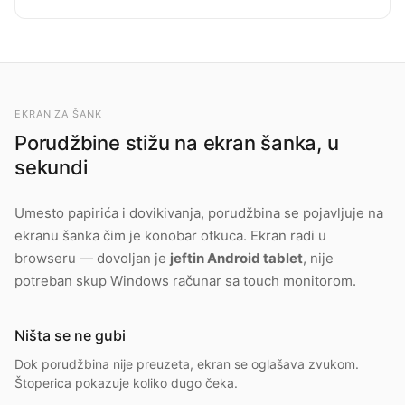
EKRAN ZA ŠANK
Porudžbine stižu na ekran šanka, u
sekundi
Umesto papirića i dovikivanja, porudžbina se pojavljuje na
ekranu šanka čim je konobar otkuca. Ekran radi u
browseru — dovoljan je
jeftin Android tablet
, nije
potreban skup Windows računar sa touch monitorom.
Ništa se ne gubi
Dok porudžbina nije preuzeta, ekran se oglašava zvukom.
Štoperica pokazuje koliko dugo čeka.