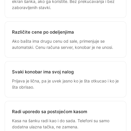
ekran šanka, ako ga koristite. Bez prekucavanja i bez
zaboravljenih stavki.
Različite cene po odeljenjima
Ako bašta ima drugu cenu od sale, primenjuje se
automatski. Cenu računa server, konobar je ne unosi.
Svaki konobar ima svoj nalog
Prijava je lična, pa je uvek jasno ko je šta otkucao i ko je
šta obrisao.
Radi uporedo sa postojećom kasom
Kasa na šanku radi kao i do sada. Telefoni su samo
dodatna ulazna tačka, ne zamena.