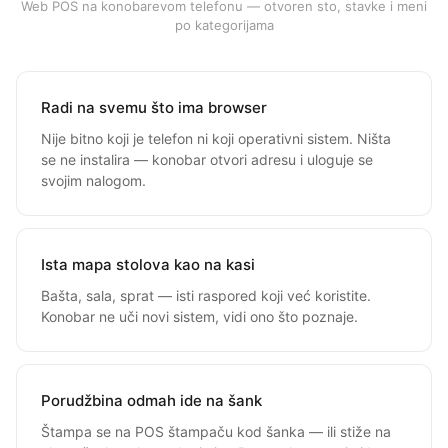
Web POS na konobarevom telefonu — otvoren sto, stavke i meni
po kategorijama
Radi na svemu što ima browser
Nije bitno koji je telefon ni koji operativni sistem. Ništa
se ne instalira — konobar otvori adresu i uloguje se
svojim nalogom.
Ista mapa stolova kao na kasi
Bašta, sala, sprat — isti raspored koji već koristite.
Konobar ne uči novi sistem, vidi ono što poznaje.
Porudžbina odmah ide na šank
Štampa se na POS štampaču kod šanka — ili stiže na