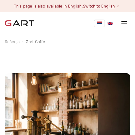
×
This page is also available in English.
Switch to English
Rešenja
·
Gart Caffe