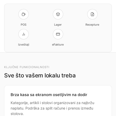
POS
Lager
Recepture
Izveštaji
eFakture
KLJUČNE FUNKCIONALNOSTI
Sve što vašem lokalu treba
Brza kasa sa ekranom osetljivim na dodir
Kategorije, artikli i stolovi organizovani za najbržu
naplatu. Podrška za split račune i prenos između
stolova.