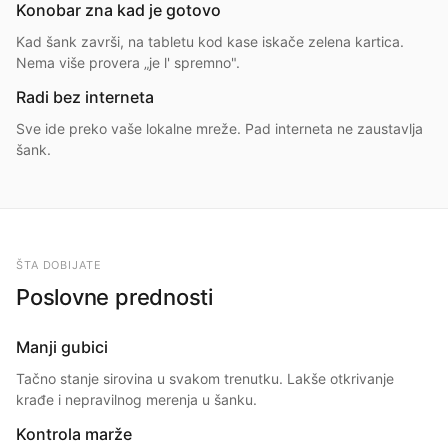
Konobar zna kad je gotovo
Kad šank završi, na tabletu kod kase iskače zelena kartica.
Nema više provera „je l' spremno".
Radi bez interneta
Sve ide preko vaše lokalne mreže. Pad interneta ne zaustavlja
šank.
ŠTA DOBIJATE
Poslovne prednosti
Manji gubici
Tačno stanje sirovina u svakom trenutku. Lakše otkrivanje
krađe i nepravilnog merenja u šanku.
Kontrola marže